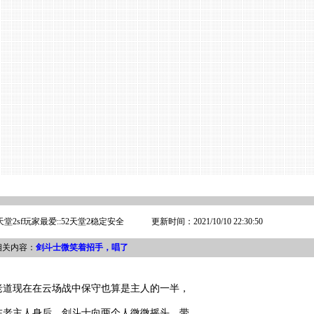
剑斗士微笑着招手，唱了
堂2sf玩家最爱::52天堂2稳定安全
更新时间：2021/10/10 22:30:50
相关内容：
剑斗士微笑着招手，唱了
，老道现在在云场战中保守也算是主人的一半，
在老主人身后。剑斗士向两个人微微摇头，带