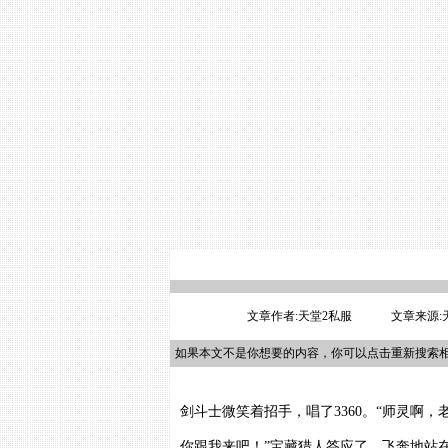
文章作者:天堂2私服
文章来源:天
如果本文不是你想要的内容，你可以点击重新搜索
剑斗士微笑着招手，唱了3360。“师灵啊
你跟我来吧！”宝藏猎人答应了，飞奔地站