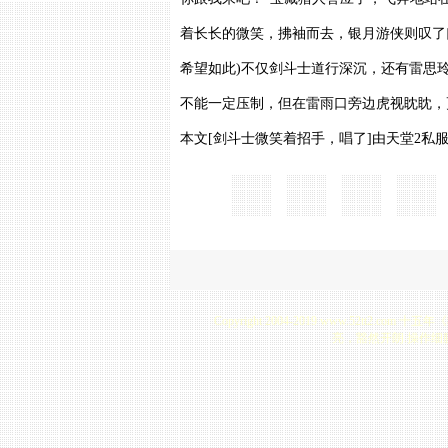
着长长的微笑，拂袖而去，银月游侠则叹了
希望如此)不仅剑斗士道行深沉，还有雷思
不能一定压制，但在雷雨口旁边虎视眈眈，
本文[剑斗士微笑着招手，唱了]由天堂2私服于2
Copyright 2004-2019 www.5
亮，豁然开朗.操作