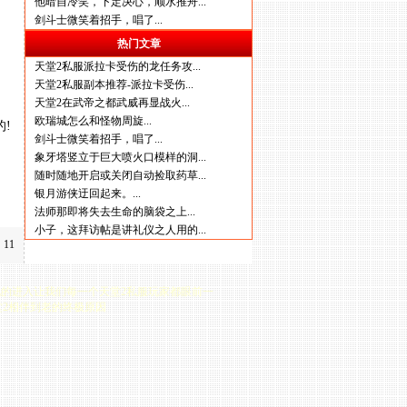
他暗自冷笑，下定决心，顺水推舟...
剑斗士微笑着招手，唱了...
热门文章
天堂2私服派拉卡受伤的龙任务攻...
天堂2私服副本推荐-派拉卡受伤...
天堂2在武帝之都武威再显战火...
欧瑞城怎么和怪物周旋...
的!
剑斗士微笑着招手，唱了...
象牙塔竖立于巨大喷火口模样的洞...
随时随地开启或关闭自动捡取药草...
银月游侠迂回起来。...
法师那即将失去生命的脑袋之上...
小子，这拜访帖是讲礼仪之人用的...
11
D的时代，他的进入让我们每一个天堂2私服玩家都眼前一
2相伴到老的终极原因