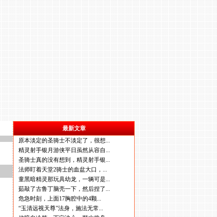
最新文章
原本淡定的圣骑士不淡定了，很想...
精灵射手银月游侠平日虽然从容自...
圣骑士真的没有想到，精灵射手银...
法师盯着天堂2骑士的血盆大口，...
童黑暗精灵那玩具幼龙，一辆可是...
茹敲了古鲁丁脑壳一下，然后捏了...
危急时刻，上面17胸腔中的4颗...
“玉清远视天尊”法身，施法无常...